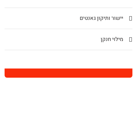
יישור ותיקון גאנטים
מילוי חנקן